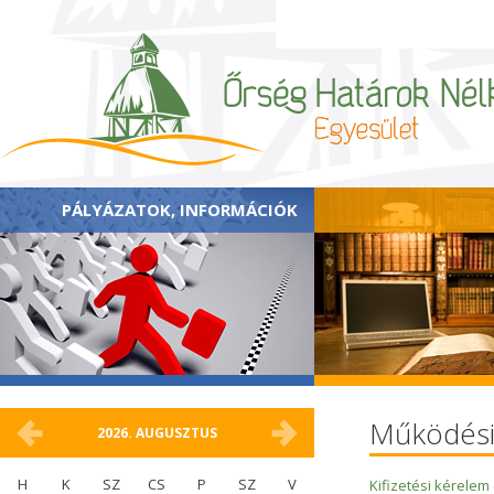
PÁLYÁZATOK, INFORMÁCIÓK
Működési
2026.
AUGUSZTUS
H
K
SZ
CS
P
SZ
V
Kifizetési kérelem 