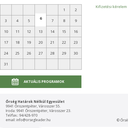
Kifizetési kérelem (
1
2
6
3
4
5
7
8
9
10
11
12
13
14
15
16
17
18
19
20
21
22
23
24
25
26
27
28
29
30
31
AKTUÁLIS PROGRAMOK
Őrség Határok Nélkül Egyesület
9941 Őriszentpéter, Városszer 55.
Iroda: 9941 Őriszentpéter, Városszer 23.
Tel/fax.: 94/428-970
email:
info@orsegleader.hu
© Őrsé