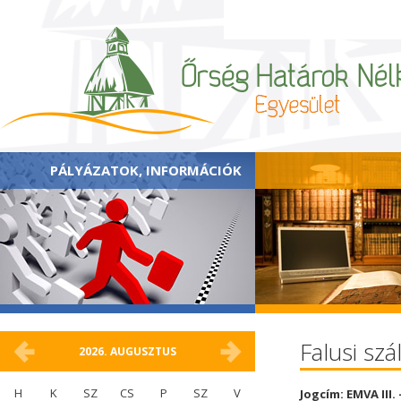
PÁLYÁZATOK, INFORMÁCIÓK
Falusi szá
2026.
AUGUSZTUS
H
K
SZ
CS
P
SZ
V
Jogcím: EMVA III