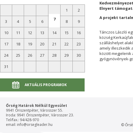
Kedvezményezett
Elnyert támogat
1
2
A projekt tartal
7
3
4
5
6
8
9
Tánczos László egy
10
11
12
13
14
15
16
község Kerkaújfal
szálláshelyet alakí
17
18
19
20
21
22
23
amely illeszkedik a
között megjelenik 
24
25
26
27
28
29
30
gyógynövények-gom
31
AKTUÁLIS PROGRAMOK
Őrség Határok Nélkül Egyesület
9941 Őriszentpéter, Városszer 55.
Iroda: 9941 Őriszentpéter, Városszer 23.
Tel/fax.: 94/428-970
email:
info@orsegleader.hu
© Őrsé