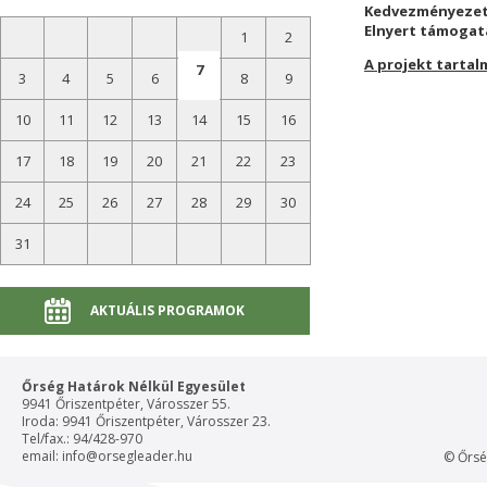
Kedvezményezet
Elnyert támogat
1
2
A projekt tartal
7
3
4
5
6
8
9
10
11
12
13
14
15
16
17
18
19
20
21
22
23
24
25
26
27
28
29
30
31
AKTUÁLIS PROGRAMOK
Őrség Határok Nélkül Egyesület
9941 Őriszentpéter, Városszer 55.
Iroda: 9941 Őriszentpéter, Városszer 23.
Tel/fax.: 94/428-970
email:
info@orsegleader.hu
© Őrsé