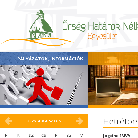
PÁLYÁZATOK, INFORMÁCIÓK
Hétrétors
2026.
AUGUSZTUS
H
K
SZ
CS
P
SZ
V
Jogcím: EMVA