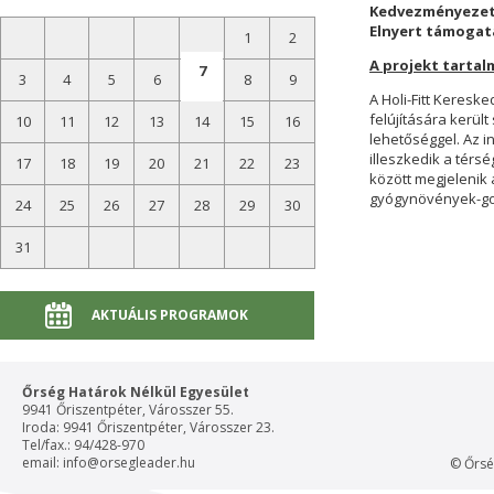
Kedvezményezett:
Elnyert támogatá
1
2
A projekt tartal
7
3
4
5
6
8
9
A Holi-Fitt Keresk
felújítására kerül
10
11
12
13
14
15
16
lehetőséggel. Az i
illeszkedik a térsé
17
18
19
20
21
22
23
között megjelenik 
gyógynövények-gom
24
25
26
27
28
29
30
31
AKTUÁLIS PROGRAMOK
Őrség Határok Nélkül Egyesület
9941 Őriszentpéter, Városszer 55.
Iroda: 9941 Őriszentpéter, Városszer 23.
Tel/fax.: 94/428-970
email:
info@orsegleader.hu
© Őrsé