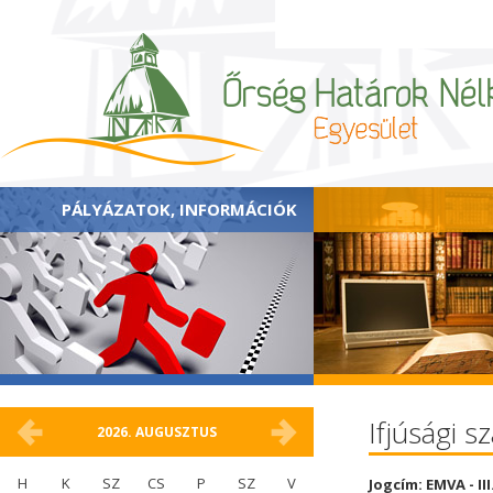
PÁLYÁZATOK, INFORMÁCIÓK
Ifjúsági s
2026.
AUGUSZTUS
H
K
SZ
CS
P
SZ
V
Jogcím: EMVA - I