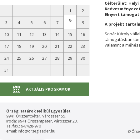
Célterület: Hely
Kedvezményezett
1
2
Elnyert támogatá
8
3
4
5
6
7
9
A projekt tartal
Sohár Károly váll
10
11
12
13
14
15
16
támogatásban támo
valamint a méhész
17
18
19
20
21
22
23
24
25
26
27
28
29
30
31
AKTUÁLIS PROGRAMOK
Őrség Határok Nélkül Egyesület
9941 Őriszentpéter, Városszer 55.
Iroda: 9941 Őriszentpéter, Városszer 23.
Tel/fax.: 94/428-970
email:
info@orsegleader.hu
© Őrsé