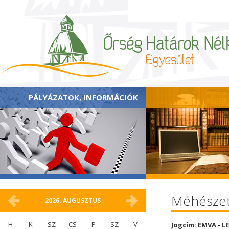
PÁLYÁZATOK, INFORMÁCIÓK
Méhészeti
2026.
AUGUSZTUS
H
K
SZ
CS
P
SZ
V
Jogcím: EMVA - L