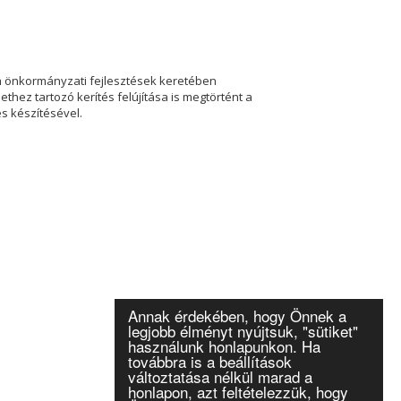
n önkormányzati fejlesztések keretében
thez tartozó kerítés felújítása is megtörtént a
s készítésével.
Annak érdekében, hogy Önnek a
legjobb élményt nyújtsuk, "sütiket"
használunk honlapunkon. Ha
továbbra is a beállítások
változtatása nélkül marad a
honlapon, azt feltételezzük, hogy