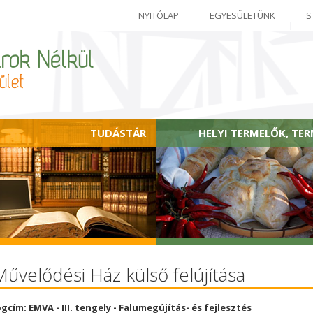
NYITÓLAP
EGYESÜLETÜNK
S
TUDÁSTÁR
HELYI TERMELŐK, TE
Művelődési Ház külső felújítása
ogcím: EMVA - III. tengely - Falumegújítás- és fejlesztés