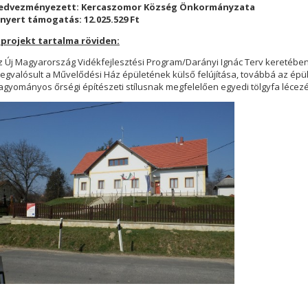
edvezményezett: Kercaszomor Község Önkormányzata
lnyert támogatás: 12.025.529 Ft
 projekt tartalma röviden:
z Új Magyarország Vidékfejlesztési Program/Darányi Ignác Terv keretébe
egvalósult a Művelődési Ház épületének külső felújítása, továbbá az épüle
agyományos őrségi építészeti stílusnak megfelelően egyedi tölgyfa lécezé