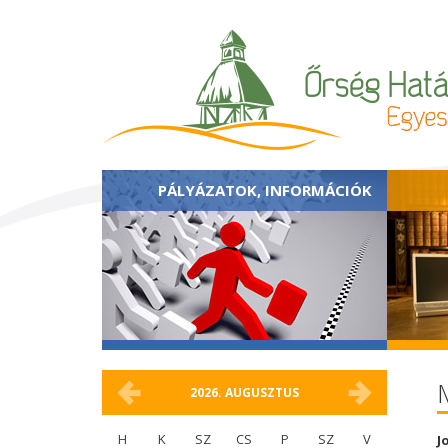
PÁLYÁZATOK, INFORMÁCIÓK
2026.
AUGUSZTUS
H
K
SZ
CS
P
SZ
V
J