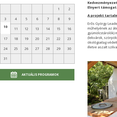
Kedvezményezett
Elnyert támogatá
1
2
A projekt tartal
3
4
5
6
7
8
9
Erős György Leade
10
műhelyének az átép
11
12
13
14
15
16
gyümölcstárolók) m
(lekvárok, szörpö
17
18
19
20
21
22
23
ökológiailag védet
illetve aszalt sz
24
25
26
27
28
29
30
31
AKTUÁLIS PROGRAMOK