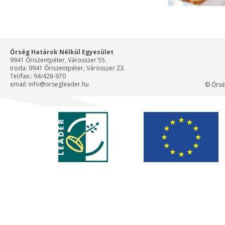
Őrség Határok Nélkül Egyesület
9941 Őriszentpéter, Városszer 55.
Iroda: 9941 Őriszentpéter, Városszer 23.
Tel/fax.: 94/428-970
email:
info@orsegleader.hu
© Őrsé