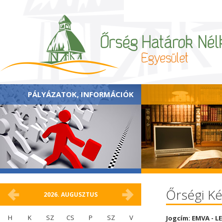
PÁLYÁZATOK, INFORMÁCIÓK
Őrségi K
2026.
AUGUSZTUS
H
K
SZ
CS
P
SZ
V
Jogcím: EMVA - L