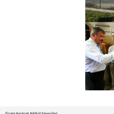
Őrség Határok Nélkül Egyesület