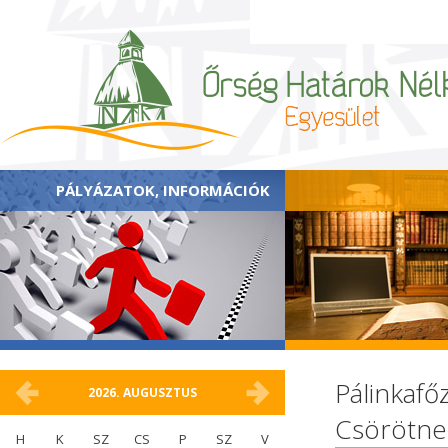
PÁLYÁZATOK, INFORMÁCIÓK
Pálinkafőz
2026.
AUGUSZTUS
Csörötn
H
K
SZ
CS
P
SZ
V