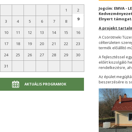
Jogcím: EMVA - L
1
2
Kedvezményezett
9
Elnyert támogatá
3
4
5
6
7
8
A projekt tartal
10
11
12
13
14
15
16
A Csörötneki Tüzes
célterületen szer
17
18
19
20
21
22
23
termék előállító m
24
25
26
27
28
29
30
A fejlesztéssel eg
előírt kiszolgáló 
31
rendelkezésre, ah
Az épület megújítá
beszerzésére is so
AKTUÁLIS PROGRAMOK