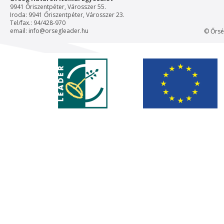
9941 Őriszentpéter, Városszer 55.
Iroda: 9941 Őriszentpéter, Városszer 23.
Tel/fax.: 94/428-970
email:
info@orsegleader.hu
© Őrsé