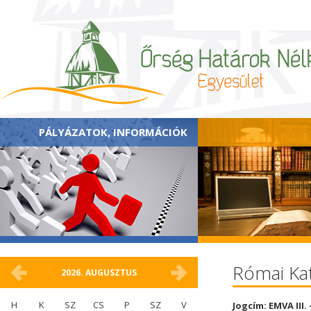
PÁLYÁZATOK, INFORMÁCIÓK
Római Kat
2026.
AUGUSZTUS
H
K
SZ
CS
P
SZ
V
Jogcím: EMVA III