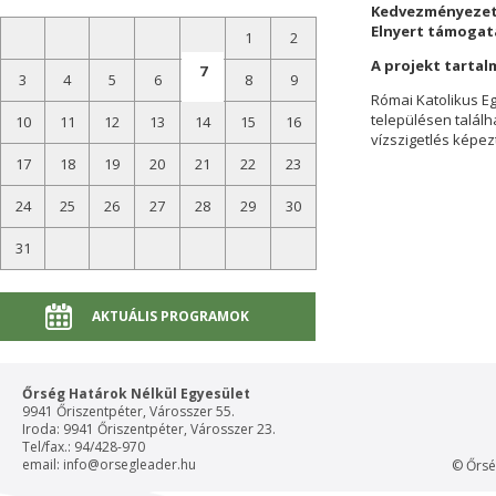
Kedvezményezett
Elnyert támogat
1
2
A projekt tartal
7
3
4
5
6
8
9
Római Katolikus E
településen találh
10
11
12
13
14
15
16
vízszigetlés képezt
17
18
19
20
21
22
23
24
25
26
27
28
29
30
31
AKTUÁLIS PROGRAMOK
Őrség Határok Nélkül Egyesület
9941 Őriszentpéter, Városszer 55.
Iroda: 9941 Őriszentpéter, Városszer 23.
Tel/fax.: 94/428-970
email:
info@orsegleader.hu
© Őrsé